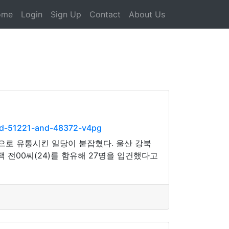
ome
Login
Sign Up
Contact
About Us
nd-51221-and-48372-v4pg
으로 유통시킨 일당이 붙잡혔다. 울산 강북
전00씨(24)를 함유해 27명을 입건했다고