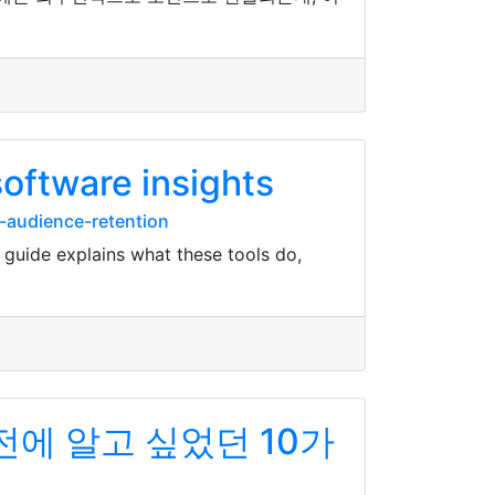
software insights
-audience-retention
guide explains what these tools do,
전에 알고 싶었던 10가