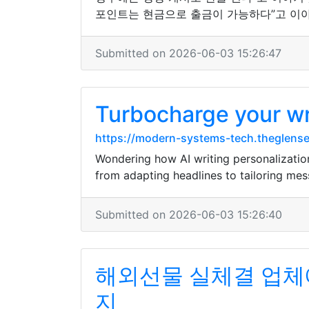
포인트는 현금으로 출금이 가능하다”고 이
Submitted on 2026-06-03 15:26:47
Turbocharge your wri
https://modern-systems-tech.theglense
Wondering how AI writing personalizatio
from adapting headlines to tailoring me
Submitted on 2026-06-03 15:26:40
해외선물 실체결 업체에
지