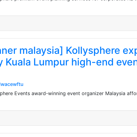
nner malaysia] Kollysphere e
Kuala Lumpur high-end event
dwacewftu
sphere Events award-winning event organizer Malaysia affo