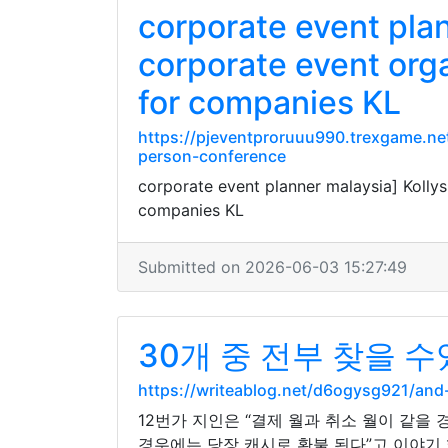
corporate event pla
corporate event orga
for companies KL
https://pjeventproruuu990.trexgame.n
person-conference
corporate event planner malaysia] Koll
companies KL
Submitted on 2026-06-03 15:27:49
30개 중 전부 찾을
https://writeablog.net/d6ogysg921/a
12번가 지인은 “결제 월과 취소 월이 같을
경우에는 당장 캐시로 환불 된다”고 이야기