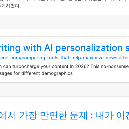
야기하였다.
ting with AI personalization 
cret.com/comparing-tools-that-help-maximize-newsletter
n can turbocharge your content in 2026? This no-nonsense 
ssages for different demographics
서 가장 만연한 문제 : 내가 이