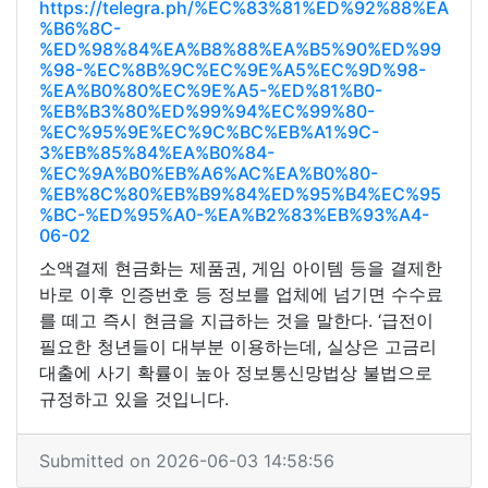
https://telegra.ph/%EC%83%81%ED%92%88%EA
%B6%8C-
%ED%98%84%EA%B8%88%EA%B5%90%ED%99
%98-%EC%8B%9C%EC%9E%A5%EC%9D%98-
%EA%B0%80%EC%9E%A5-%ED%81%B0-
%EB%B3%80%ED%99%94%EC%99%80-
%EC%95%9E%EC%9C%BC%EB%A1%9C-
3%EB%85%84%EA%B0%84-
%EC%9A%B0%EB%A6%AC%EA%B0%80-
%EB%8C%80%EB%B9%84%ED%95%B4%EC%95
%BC-%ED%95%A0-%EA%B2%83%EB%93%A4-
06-02
소액결제 현금화는 제품권, 게임 아이템 등을 결제한
바로 이후 인증번호 등 정보를 업체에 넘기면 수수료
를 떼고 즉시 현금을 지급하는 것을 말한다. ‘급전이
필요한 청년들이 대부분 이용하는데, 실상은 고금리
대출에 사기 확률이 높아 정보통신망법상 불법으로
규정하고 있을 것입니다.
Submitted on 2026-06-03 14:58:56