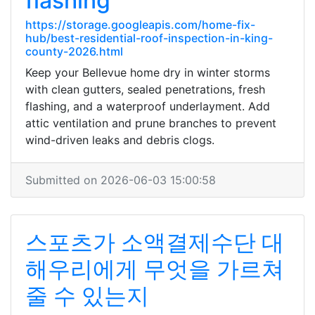
flashing
https://storage.googleapis.com/home-fix-
hub/best-residential-roof-inspection-in-king-
county-2026.html
Keep your Bellevue home dry in winter storms
with clean gutters, sealed penetrations, fresh
flashing, and a waterproof underlayment. Add
attic ventilation and prune branches to prevent
wind-driven leaks and debris clogs.
Submitted on 2026-06-03 15:00:58
스포츠가 소액결제수단 대
해우리에게 무엇을 가르쳐
줄 수 있는지