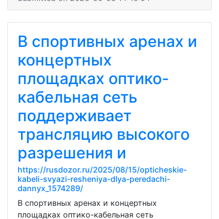
В спортивных аренах и
концертных
площадках оптико-
кабельная сеть
поддерживает
трансляцию высокого
разрешения и
https://rusdozor.ru/2025/08/15/opticheskie-
kabeli-svyazi-resheniya-dlya-peredachi-
dannyx_1574289/
В спортивных аренах и концертных
площадках оптико-кабельная сеть