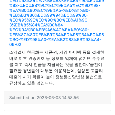
%ED%98%84%EA%B8%88%EA%B5%90%ED%99
%98-%EC%8B%9C%EC%9E%A5%EC%9D%98-
%EA%B0%80%EC%9E%A5-%ED%81%B0-
%EB%B3%80%ED%99%94%EC%99%80-
%EC%95%9E%EC%9C%BC%EB%A1%9C-
3%EB%85%84%EA%B0%84-
%EC%9A%B0%EB%A6%AC%EA%B0%80-
%EB%8C%80%EB%B9%84%ED%95%B4%EC%95
%BC-%ED%95%A0-%EA%B2%83%EB%93%A4-
06-02
소액결제 현금화는 제품권, 게임 아이템 등을 결제한
바로 이후 인증번호 등 정보를 업체에 넘기면 수수료
를 떼고 즉시 현금을 지급하는 것을 말한다. ‘급전이
필요한 청년들이 대부분 이용하는데, 실상은 고금리
대출에 사기 확률이 높아 정보통신망법상 불법으로
규정하고 있을 것입니다.
Submitted on 2026-06-03 14:58:56