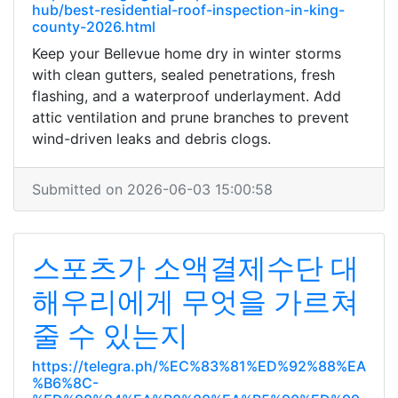
hub/best-residential-roof-inspection-in-king-
county-2026.html
Keep your Bellevue home dry in winter storms
with clean gutters, sealed penetrations, fresh
flashing, and a waterproof underlayment. Add
attic ventilation and prune branches to prevent
wind-driven leaks and debris clogs.
Submitted on 2026-06-03 15:00:58
스포츠가 소액결제수단 대
해우리에게 무엇을 가르쳐
줄 수 있는지
https://telegra.ph/%EC%83%81%ED%92%88%EA
%B6%8C-