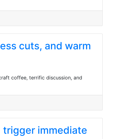
eless cuts, and warm
aft coffee, terrific discussion, and
n trigger immediate