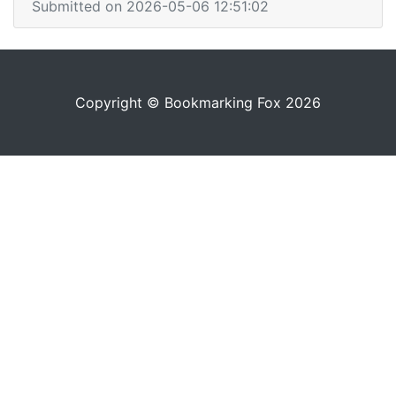
Submitted on 2026-05-06 12:51:02
Copyright © Bookmarking Fox 2026