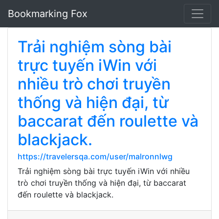
Bookmarking Fox
Trải nghiệm sòng bài
trực tuyến iWin với
nhiều trò chơi truyền
thống và hiện đại, từ
baccarat đến roulette và
blackjack.
https://travelersqa.com/user/malronnlwg
Trải nghiệm sòng bài trực tuyến iWin với nhiều
trò chơi truyền thống và hiện đại, từ baccarat
đến roulette và blackjack.