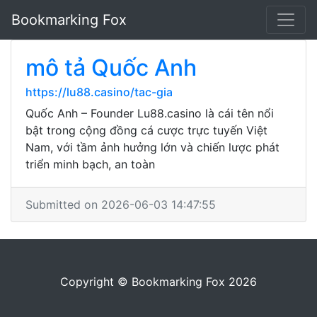
Bookmarking Fox
mô tả Quốc Anh
https://lu88.casino/tac-gia
Quốc Anh – Founder Lu88.casino là cái tên nổi
bật trong cộng đồng cá cược trực tuyến Việt
Nam, với tầm ảnh hưởng lớn và chiến lược phát
triển minh bạch, an toàn
Submitted on 2026-06-03 14:47:55
Copyright © Bookmarking Fox 2026