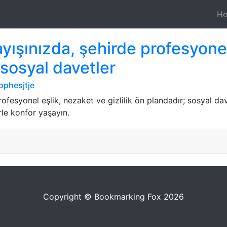
H
ayışınızda, şehirde profesyone
; sosyal davetler
ophesjtje
ofesyonel eşlik, nezaket ve gizlilik ön plandadır; sosyal dav
rle konfor yaşayın.
Copyright © Bookmarking Fox 2026