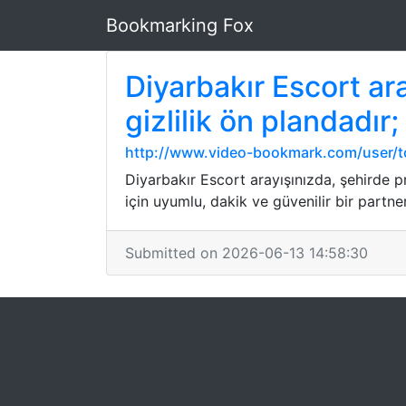
Bookmarking Fox
Diyarbakır Escort ar
gizlilik ön plandadır
http://www.video-bookmark.com/user/t
Diyarbakır Escort arayışınızda, şehirde pr
için uyumlu, dakik ve güvenilir bir partne
Submitted on 2026-06-13 14:58:30