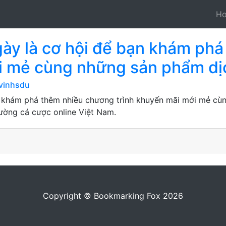
H
ày là cơ hội để bạn khám ph
ới mẻ cùng những sản phẩm dị
lvinhsdu
n khám phá thêm nhiều chương trình khuyến mãi mới mẻ cù
rường cá cược online Việt Nam.
Copyright © Bookmarking Fox 2026