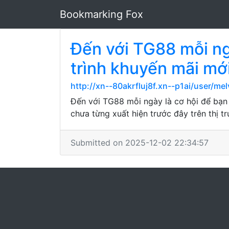
Bookmarking Fox
Đến với TG88 mỗi ng
trình khuyến mãi m
http://xn--80akrfluj8f.xn--p1ai/user/me
Đến với TG88 mỗi ngày là cơ hội để bạ
chưa từng xuất hiện trước đây trên thị t
Submitted on 2025-12-02 22:34:57