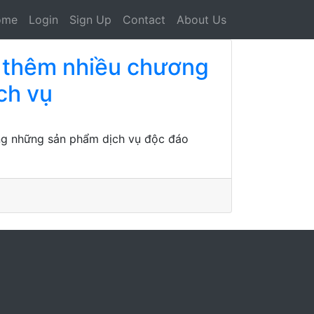
ome
Login
Sign Up
Contact
About Us
á thêm nhiều chương
ch vụ
ng những sản phẩm dịch vụ độc đáo