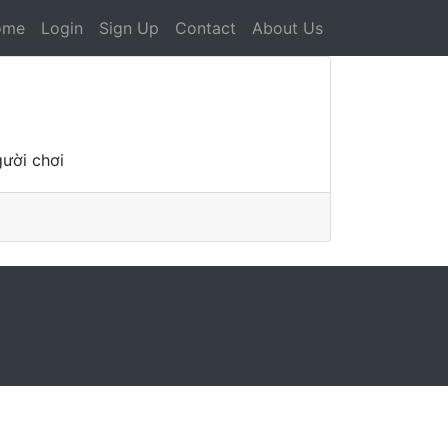
ome
Login
Sign Up
Contact
About Us
gười chơi